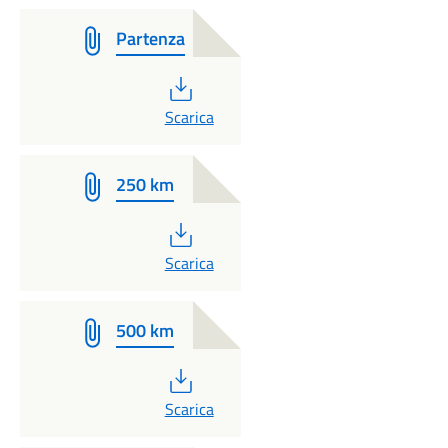
Partenza
PDF
Scarica
250 km
PDF
Scarica
500 km
PDF
Scarica