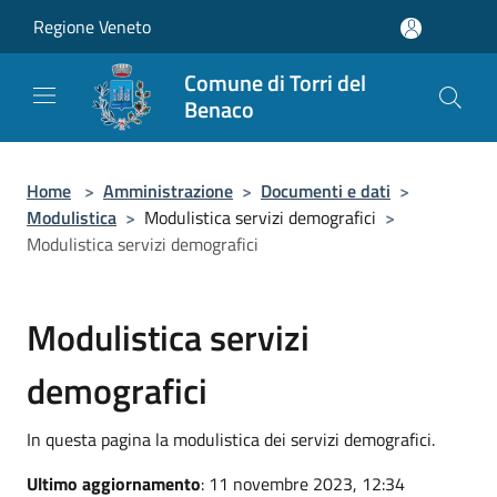
Salta al contenuto principale
Regione Veneto
Comune di Torri del
Benaco
Home
>
Amministrazione
>
Documenti e dati
>
Modulistica
>
Modulistica servizi demografici
>
Modulistica servizi demografici
Modulistica servizi
demografici
In questa pagina la modulistica dei servizi demografici.
Ultimo aggiornamento
: 11 novembre 2023, 12:34