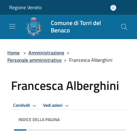
Salta al contenuto principale
Regione Veneto
Comune di Torri del
Benaco
Home
>
Amministrazione
>
Personale amministrativo
>
Francesca Alberghini
Francesca Alberghini
Condividi
Vedi azioni
INDICE DELLA PAGINA