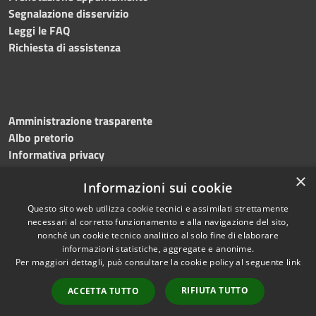
Segnalazione disservizio
Leggi le FAQ
Richiesta di assistenza
Amministrazione trasparente
Albo pretorio
Informativa privacy
Note legali
×
Informazioni sui cookie
Dichiarazione di accessibilità
Questo sito web utilizza cookie tecnici e assimilati strettamente
necessari al corretto funzionamento e alla navigazione del sito,
nonché un cookie tecnico analitico al solo fine di elaborare
informazioni statistiche, aggregate e anonime.
RSS
Copyright © 2023 •
Per maggiori dettagli, può consultare la cookie policy al seguente
link
Accessibilità
Comune di
Torri del
Privacy
Benaco
• Powered
RIFIUTA TUTTO
ACCETTA TUTTO
Cookie
by
Municipium
•
Redazione