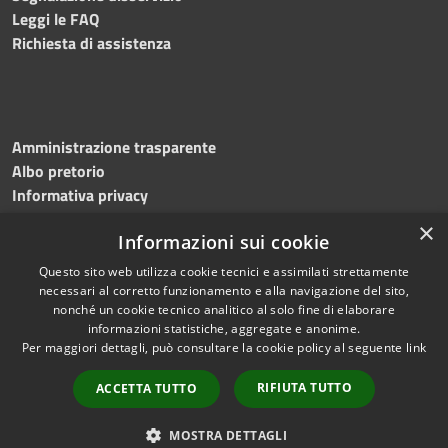
Leggi le FAQ
Richiesta di assistenza
Amministrazione trasparente
Albo pretorio
Informativa privacy
Note legali
×
Informazioni sui cookie
Dichiarazione di accessibilità
Questo sito web utilizza cookie tecnici e assimilati strettamente
necessari al corretto funzionamento e alla navigazione del sito,
nonché un cookie tecnico analitico al solo fine di elaborare
informazioni statistiche, aggregate e anonime.
RSS
Copyright © 2023 •
Per maggiori dettagli, può consultare la cookie policy al seguente
link
Accessibilità
Comune di
Torri del
Privacy
Benaco
• Powered
RIFIUTA TUTTO
ACCETTA TUTTO
Cookie
by
Municipium
•
Redazione
Mappa del sito
MOSTRA DETTAGLI