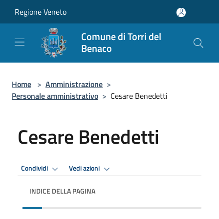
Salta al contenuto principale
Regione Veneto
Comune di Torri del
Benaco
Home
>
Amministrazione
>
Personale amministrativo
>
Cesare Benedetti
Cesare Benedetti
Condividi
Vedi azioni
INDICE DELLA PAGINA