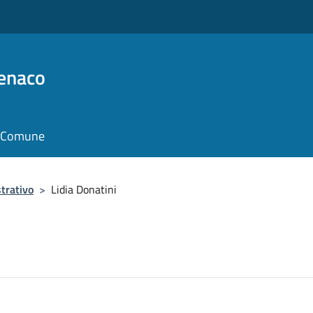
Benaco
il Comune
trativo
>
Lidia Donatini