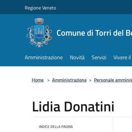
Salta al contenuto principale
Regione Veneto
Comune di Torri del 
Amministrazione
Novità
Servizi
Vivere 
Home
>
Amministrazione
>
Personale amminis
Lidia Donatini
INDICE DELLA PAGINA