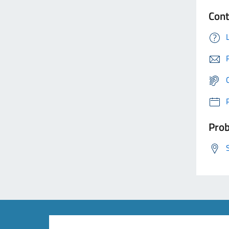
Cont
Prob