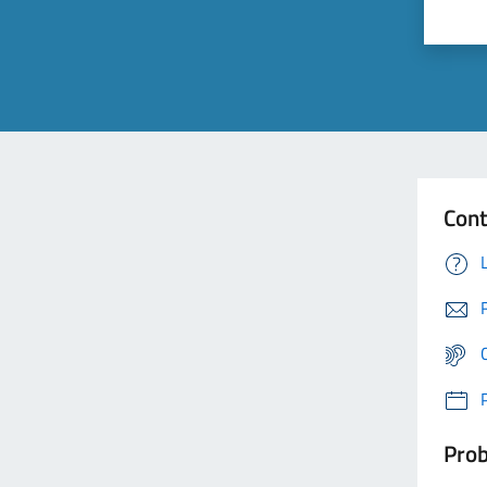
Cont
Prob