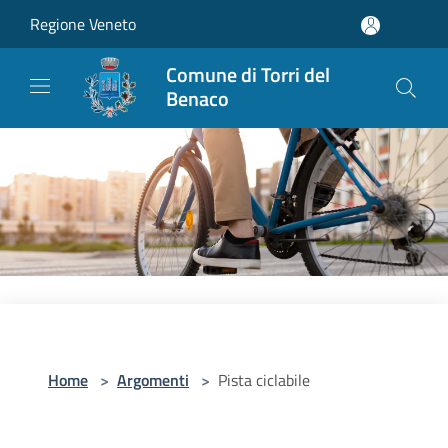
Salta al contenuto principale
Regione Veneto
Comune di Torri del
Benaco
Home
>
Argomenti
>
Pista ciclabile