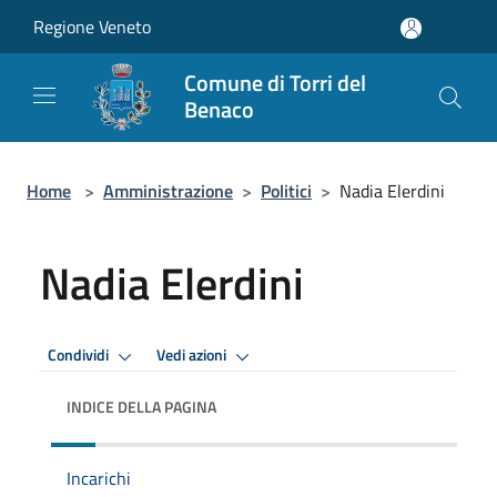
Salta al contenuto principale
Regione Veneto
Comune di Torri del
Benaco
Home
>
Amministrazione
>
Politici
>
Nadia Elerdini
Nadia Elerdini
Condividi
Vedi azioni
INDICE DELLA PAGINA
Incarichi