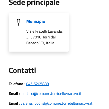
Sede principale
Municipio
Viale Fratelli Lavanda,
3, 37010 Torri del
Benaco VR, Italia
Utili
Contatti
Telefono
:
045 6205888
Email
:
sindaco@comune.torridelbenaco.vr.it
Email
:
valeria.lippolis@comune.torridelbenaco.vr.it