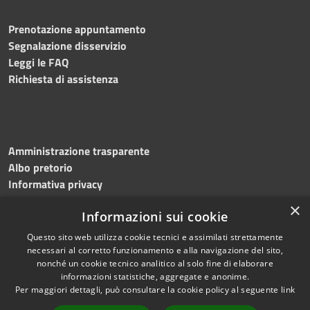
Prenotazione appuntamento
Segnalazione disservizio
Leggi le FAQ
Richiesta di assistenza
Amministrazione trasparente
Albo pretorio
Informativa privacy
Note legali
×
Informazioni sui cookie
Dichiarazione di accessibilità
Questo sito web utilizza cookie tecnici e assimilati strettamente
necessari al corretto funzionamento e alla navigazione del sito,
nonché un cookie tecnico analitico al solo fine di elaborare
informazioni statistiche, aggregate e anonime.
RSS
Copyright © 2023 •
Per maggiori dettagli, può consultare la cookie policy al seguente
link
Accessibilità
Comune di
Torri del