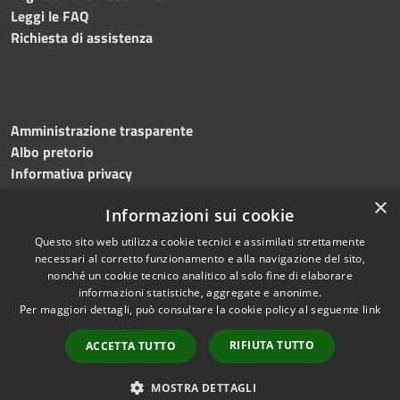
Leggi le FAQ
Richiesta di assistenza
Amministrazione trasparente
Albo pretorio
Informativa privacy
Note legali
×
Informazioni sui cookie
Dichiarazione di accessibilità
Questo sito web utilizza cookie tecnici e assimilati strettamente
necessari al corretto funzionamento e alla navigazione del sito,
nonché un cookie tecnico analitico al solo fine di elaborare
informazioni statistiche, aggregate e anonime.
RSS
Copyright © 2023 •
Per maggiori dettagli, può consultare la cookie policy al seguente
link
Accessibilità
Comune di
Torri del
Privacy
Benaco
• Powered
RIFIUTA TUTTO
ACCETTA TUTTO
Cookie
by
Municipium
•
Redazione
Mappa del sito
MOSTRA DETTAGLI