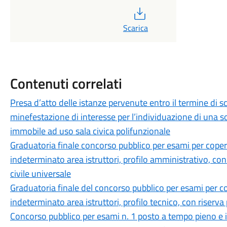
PDF
Scarica
Contenuti correlati
Presa d’atto delle istanze pervenute entro il termine di s
minefestazione di interesse per l’individuazione di una so
immobile ad uso sala civica polifunzionale
Graduatoria finale concorso pubblico per esami per coper
indeterminato area istruttori, profilo amministrativo, con
civile universale
Graduatoria finale del concorso pubblico per esami per c
indeterminato area istruttori, profilo tecnico, con riserva 
Concorso pubblico per esami n. 1 posto a tempo pieno e in