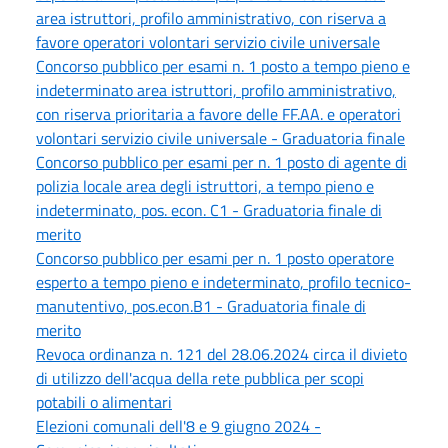
area istruttori, profilo amministrativo, con riserva a
favore operatori volontari servizio civile universale
Concorso pubblico per esami n. 1 posto a tempo pieno e
indeterminato area istruttori, profilo amministrativo,
con riserva prioritaria a favore delle FF.AA. e operatori
volontari servizio civile universale - Graduatoria finale
Concorso pubblico per esami per n. 1 posto di agente di
polizia locale area degli istruttori, a tempo pieno e
indeterminato, pos. econ. C1 - Graduatoria finale di
merito
Concorso pubblico per esami per n. 1 posto operatore
esperto a tempo pieno e indeterminato, profilo tecnico-
manutentivo, pos.econ.B1 - Graduatoria finale di
merito
Revoca ordinanza n. 121 del 28.06.2024 circa il divieto
di utilizzo dell'acqua della rete pubblica per scopi
potabili o alimentari
Elezioni comunali dell'8 e 9 giugno 2024 -