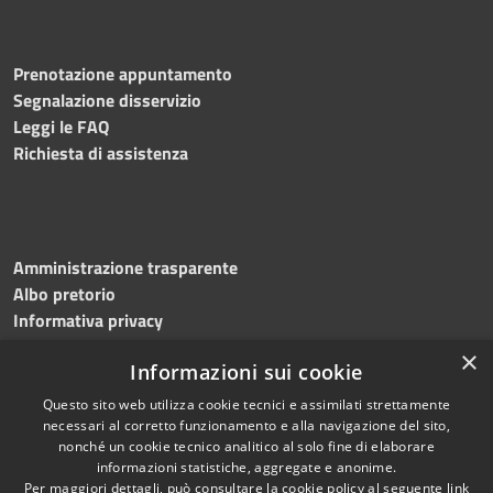
Prenotazione appuntamento
Segnalazione disservizio
Leggi le FAQ
Richiesta di assistenza
Amministrazione trasparente
Albo pretorio
Informativa privacy
Note legali
×
Informazioni sui cookie
Dichiarazione di accessibilità
Questo sito web utilizza cookie tecnici e assimilati strettamente
necessari al corretto funzionamento e alla navigazione del sito,
nonché un cookie tecnico analitico al solo fine di elaborare
informazioni statistiche, aggregate e anonime.
RSS
Copyright © 2023 •
Per maggiori dettagli, può consultare la cookie policy al seguente
link